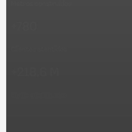
Nuestra experi
en números
+520
Proyectos completados
+ 145.750 m²